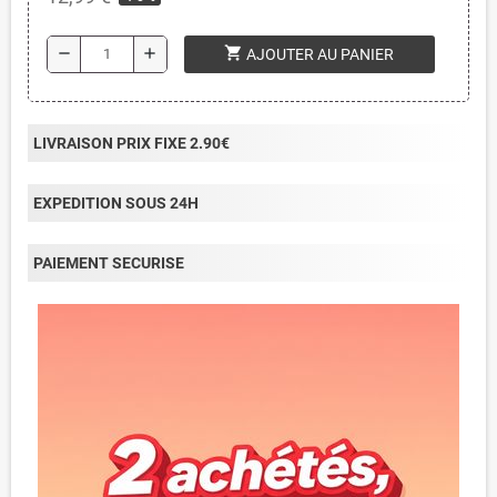
shopping_cart
remove
add
AJOUTER AU PANIER
LIVRAISON PRIX FIXE 2.90€
EXPEDITION SOUS 24H
PAIEMENT SECURISE