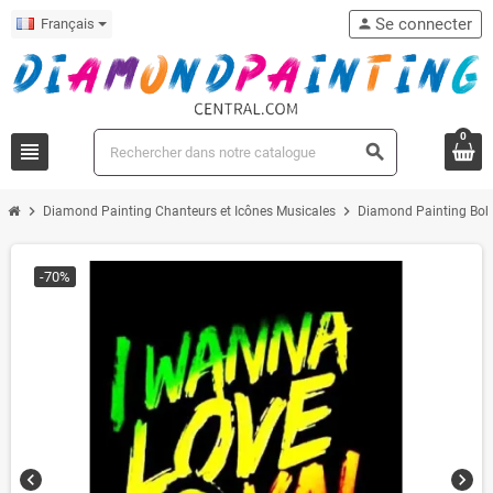
Se connecter
Français
person
0
view_headline
search
chevron_right
chevron_right
Diamond Painting Chanteurs et Icônes Musicales
Diamond Painting Bob
-70%
chevron_left
chevron_right